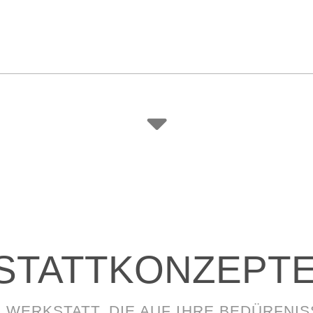
STATTKONZEPT
E WERKSTATT, DIE AUF IHRE BEDÜRFNI