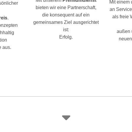
Mit unserem
Premiumdienst
Mit einem
sönlicher
bieten wir eine Partnerschaft,
an Service
die konsequent auf ein
als freie
reis
.
gemeinsames Ziel ausgerichtet
konzepten
ist:
außen u
hhaltig
Erfolg.
neuen
tion
 aus.